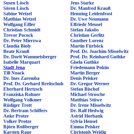
Susen Lösch
Jens Starke
Sören Lösch
Dr. Manfred Krauß
Sabine Wetzel
Henning Leidenfrost
Matthias Wetzel
Dr. Uwe Neumann
Wolfgang Eifler
Elfriede Meusel
Christian Schmidt
Stefan Jakobs
Trevor Pocock
Christian Gerlitz
Dr. Peter Mierzwa
Gunther Lorenz
Claudia Bioly
Martin Fürböck
Beate Krauß
Prof. Dr. Joachim Misselwitz
Dr. Dorit Wammetsberger
Prof. Dr. Reinhard Guthke
Isabelle Marquart
Gisela Guthke
Stadt Jena
Friedemann Polzin
Till Noack
Martin Berger
Dr. Ines Zaremba
Denis Peisker
Prof. Dr. Gerhard Breitschuh
Dr. Gregor Werner
Eberhard Hertzsch
Stefan Bischof
Franziska Rohner
Michael Strosche
Wolfgang Volkmer
Matthias Stüwe
Rüdiger Trott
Dr. Irene Misselwitz
Dr. Bertram Schiffers
Dr. Ralf Hedwig
Anke Protze
Astrid Horbank
Volker Protze
Sylvia Hensel
Björn Roßberger
Emma Peisker
Karsten Raue
Christoph Weidig