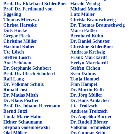
Prof. Dr. Ekkehard Schleußner
Harald Weidig
Prof. Dr. Ferdinand von
Michael Mundt
Eggeling
Lutz Müller
Thomas Mierzwa
Christa Braunschweig
Christa Haroske
Dr. Thomas Braunschweig
Dirk Hucke
Mario Fäßler
Gregor Fleck
Bernhard Kühn
Christine Müller
Dr. Daniel Schuster
Hartmut Kober
Christine Schleußner
Ute Lösch
Andreas Kreissig
Steffen Lösch
Frank Marckardt
Axel Schönau
Evelyn Marckardt
Dr. Stephanie Schubert
Steffen Cichon
Prof. Dr. Ulrich Schubert
Sven Dahms
Ralf Lang
Tonja Hampel
Dr. Volkmar Schulz
Finn Hampel
Ronald Jost
Dr. Martin Roth
Dr. Matias Mieth
Dr. Jörg Müller
Dr. Klaus Fischer
Dr. Hans Amlacher
Prof. Dr. Johann Herrmann
Ute Troitzsch
Bernd Jutzi
Andreas Troitzsch
Linda Marie Hahn
Dr. Angelika Börner
Heiner Schaumann
Dr. Rudolf Börner
Stephan Golembiewski
Volkmar Schmeißer
Olaf Möller
Dr. Gunnar Seibt