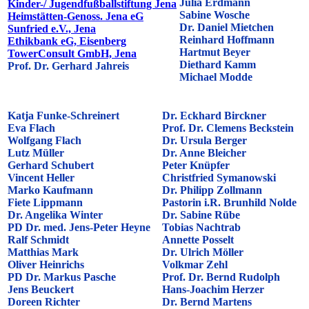
Julia Erdmann
Kinder-/ Jugendfußballstiftung Jena
Sabine Wosche
Heimstätten-Genoss. Jena eG
Dr. Daniel Mietchen
Sunfried e.V., Jena
Reinhard Hoffmann
Ethikbank eG, Eisenberg
Hartmut Beyer
TowerConsult GmbH, Jena
Diethard Kamm
Prof. Dr. Gerhard Jahreis
Michael Modde
Katja Funke-Schreinert
Dr. Eckhard Birckner
Eva Flach
Prof. Dr. Clemens Beckstein
Wolfgang Flach
Dr. Ursula Berger
Lutz Müller
Dr. Anne Bleicher
Gerhard Schubert
Peter Knüpfer
Vincent Heller
Christfried Symanowski
Marko Kaufmann
Dr. Philipp Zollmann
Fiete Lippmann
Pastorin i.R. Brunhild Nolde
Dr. Angelika Winter
Dr. Sabine Rübe
PD Dr. med. Jens-Peter Heyne
Tobias Nachtrab
Ralf Schmidt
Annette Posselt
Matthias Mark
Dr. Ulrich Möller
Oliver Heinrichs
Volkmar Zehl
PD Dr. Markus Pasche
Prof. Dr. Bernd Rudolph
Jens Beuckert
Hans-Joachim Herzer
Doreen Richter
Dr. Bernd Martens