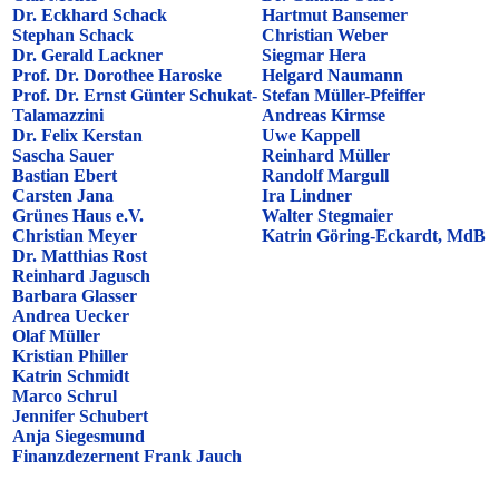
Dr. Eckhard Schack
Hartmut Bansemer
Stephan Schack
Christian Weber
Dr. Gerald Lackner
Siegmar Hera
Prof. Dr. Dorothee Haroske
Helgard Naumann
Prof. Dr. Ernst Günter Schukat-
Stefan Müller-Pfeiffer
Talamazzini
Andreas Kirmse
Dr. Felix Kerstan
Uwe Kappell
Sascha Sauer
Reinhard Müller
Bastian Ebert
Randolf Margull
Carsten Jana
Ira Lindner
Grünes Haus e.V.
Walter Stegmaier
Christian Meyer
Katrin Göring-Eckardt, MdB
Dr. Matthias Rost
Reinhard Jagusch
Barbara Glasser
Andrea Uecker
Olaf Müller
Kristian Philler
Katrin Schmidt
Marco Schrul
Jennifer Schubert
Anja Siegesmund
Finanzdezernent Frank Jauch