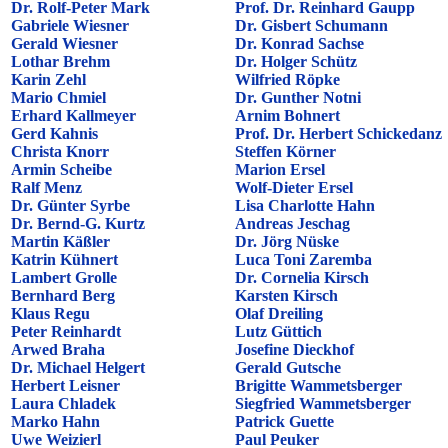
Dr. Rolf-Peter Mark
Prof. Dr. Reinhard Gaupp
Gabriele Wiesner
Dr. Gisbert Schumann
Gerald Wiesner
Dr. Konrad Sachse
Lothar Brehm
Dr. Holger Schütz
Karin Zehl
Wilfried Röpke
Mario Chmiel
Dr. Gunther Notni
Erhard Kallmeyer
Arnim Bohnert
Gerd Kahnis
Prof. Dr. Herbert Schickedanz
Christa Knorr
Steffen Körner
Armin Scheibe
Marion Ersel
Ralf Menz
Wolf-Dieter Ersel
Dr. Günter Syrbe
Lisa Charlotte Hahn
Dr. Bernd-G. Kurtz
Andreas Jeschag
Martin Käßler
Dr. Jörg Nüske
Katrin Kühnert
Luca Toni Zaremba
Lambert Grolle
Dr. Cornelia Kirsch
Bernhard Berg
Karsten Kirsch
Klaus Regu
Olaf Dreiling
Peter Reinhardt
Lutz Güttich
Arwed Braha
Josefine Dieckhof
Dr. Michael Helgert
Gerald Gutsche
Herbert Leisner
Brigitte Wammetsberger
Laura Chladek
Siegfried Wammetsberger
Marko Hahn
Patrick Guette
Uwe Weizierl
Paul Peuker